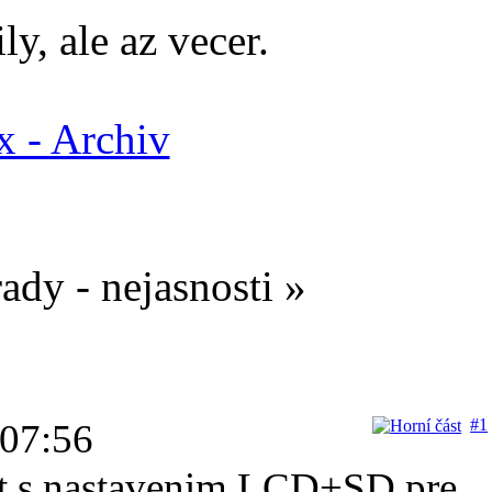
ly, ale az vecer.
 - Archiv
ady - nejasnosti »
#1
 07:56
it s nastavenim LCD+SD pre