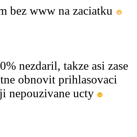
am bez www na zaciatku
0% nezdaril, takze asi zase
ne obnovit prihlasovaci
uji nepouzivane ucty