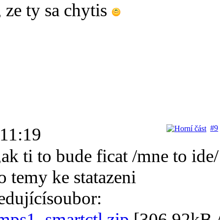
 ze ty sa chytis
#9
 11:19
ak ti to bude ficat /mne to ide/
do temy ke statazeni
edujícísoubor:
amps1_smartctl.zip
[
306.92kB 