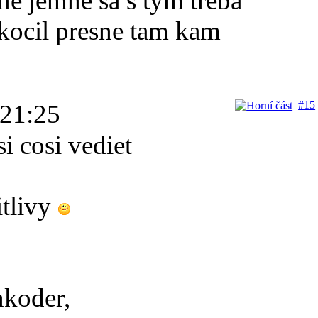
sne jemne sa s tym treba
skocil presne tam kam
#15
 21:25
i cosi vediet
itlivy
enkoder,