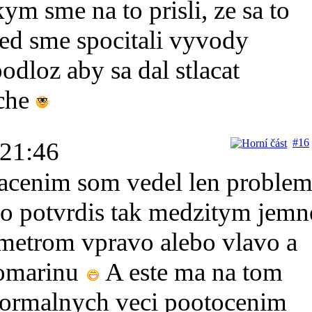
ym sme na to prisli, ze sa to
 ked sme spocitali vyvody
odloz aby sa dal stlacat
uche
#16
 21:46
lacenim som vedel len proble
co potvrdis tak medzitym jemn
metrom vpravo alebo vlavo a
somarinu
A este ma na tom
 normalnych veci pootocenim