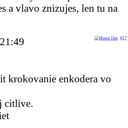
s a vlavo znizujes, len tu na
#17
 21:49
vit krokovanie enkodera vo
citlive.
iet