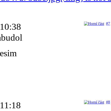
#7
 10:38
abudol
vesim
#8
 11:18