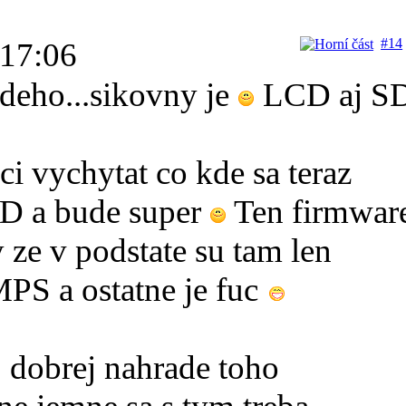
#14
 17:06
deho...sikovny je
LCD aj S
i vychytat co kde sa teraz
CD a bude super
Ten firmwar
 ze v podstate su tam len
PS a ostatne je fuc
j dobrej nahrade toho