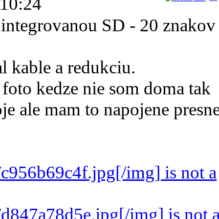
 10:24
s integrovanou SD - 20 znakov
l kable a redukciu.
foto kedze nie som doma tak
je ale mam to napojene presn
t/c956b69c4f.jpg[/img] is not a
t/d847a78d5e.jpg[/img] is not 