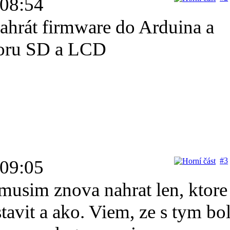
 08:54
ahrát firmware do Arduina a
oru SD a LCD
#3
 09:05
o musim znova nahrat len, ktore
tavit a ako. Viem, ze s tym bo