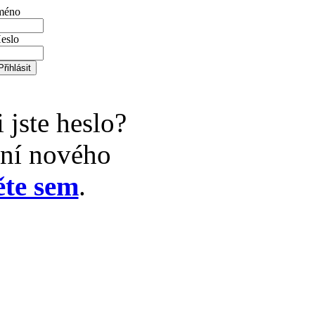
méno
eslo
jste heslo?
ání nového
ěte sem
.