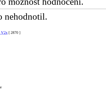
o možnost hodnocení.
 nehodnotil.
I V2x
[ 2870 ]
ěv