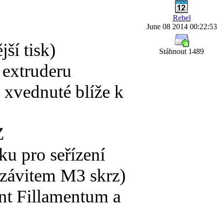
Rebel
June 08 2014 00:22:53
ší tisk)
Stáhnout 1489
 extruderu
 xvednuté blíže k
Z
lku pro seřízení
 závitem M3 skrz)
ent Fillamentum a