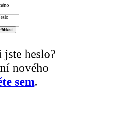
méno
eslo
jste heslo?
ání nového
ěte sem
.