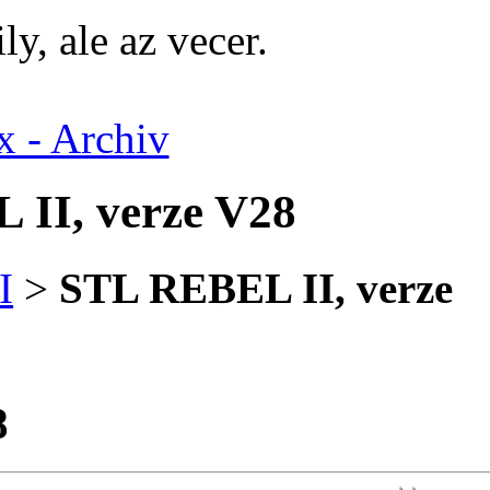
ly, ale az vecer.
 - Archiv
II, verze V28
I
>
STL REBEL II, verze
8