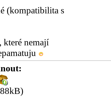
 (kompatibilita s
í, které nemají
nepamatuju
nout:
.88kB)